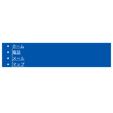
TEL：090-8582-1070 FAX：0293-24-9620
屋根工事は茨城県高萩市の『株式会社いがらし』へお任せく
Copyright © 株式会社いがらし. All rights reserved.
ホーム
電話
メール
マップ